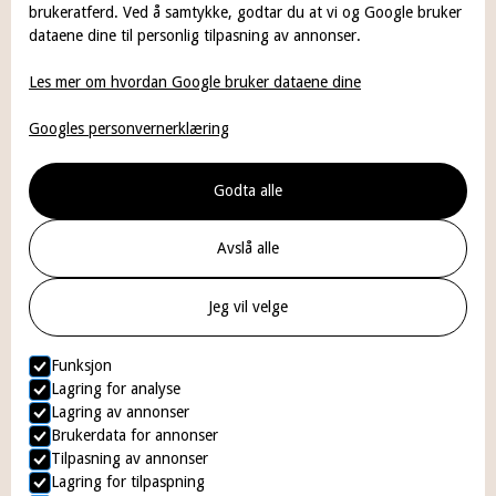
brukeratferd. Ved å samtykke, godtar du at vi og Google bruker
dataene dine til personlig tilpasning av annonser.
Priser
Les mer om hvordan Google bruker dataene dine
Betaling
Googles personvernerklæring
Om oss
Kontakt
Godta alle
Avslå alle
Kontakt
Jeg vil velge
+47 22 33 32 58
Funksjon
post@emaljentannklinikk.no
Lagring for analyse
Lagring av annonser
Prinsens Gate 2, 0152 Oslo
Brukerdata for annonser
Tilpasning av annonser
Lagring for tilpaspning