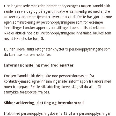
Den begrensede mengden personopplysninger Emaljen Tannklinikk
samler inn via deg og på egent initiativ er sammenlignet med andre
aktører og andre nettjenester svært marginal. Dette har gjort at noe
egen administrering av personopplysningene som for eksempel
innstillinger i bruker apper og innstilinger i personalisert reklame
ikke er aktuell hos oss. Personopplysningene innsamlet, brukes som
nevnt ikke til slike formål.
Du har likevel alltid rettigheter knyttet til personopplysningene som
du kan lese mer om nedenfor.
Informasjonsdeling med tredjeparter
Emaljen Tannklinikk deler ikke noe personinformasjon fra
kontaktskjemaet, egne innsamlinger eller informasjon fra andre med
noen tredjepart. Skulle slik utdeling likevel skje, vil du alltid få
samtykke forespørsel fra oss.
Sikker arkivering, sletting og internkontroll
I takt med personopplysningsloven § 13 vil alle personopplysninger