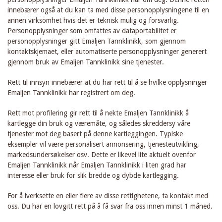
innebærer også at du kan ta med disse personopplysningene til en
annen virksomhet hvis det er teknisk mulig og forsvarlig.
Personopplysninger som omfattes av dataportabilitet er
personopplysninger gitt Emaljen Tannklinikk, som gjennom
kontaktskjemaet, eller automatiserte personopplysninger generert
gjennom bruk av Emaljen Tannklinikk sine tjenester.
Rett til innsyn innebærer at du har rett til å se hvilke opplysninger
Emaljen Tannklinikk har registrert om deg.
Rett mot profilering gir rett til å nekte Emaljen Tannklinikk å
kartlegge din bruk og væremåte, og således skreddersy våre
tjenester mot deg basert på denne kartleggingen. Typiske
eksempler vil være personalisert annonsering, tjenesteutvikling,
markedsundersøkelser osv. Dette er likevel lite aktuelt ovenfor
Emaljen Tannklinikk når Emaljen Tannklinikk i liten grad har
interesse eller bruk for slik bredde og dybde kartlegging.
For å iverksette en eller flere av disse rettighetene, ta kontakt med
oss. Du har en lovgitt rett på å få svar fra oss innen minst 1 måned.