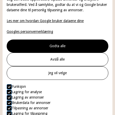
Tannlegeskrekk
brukeratferd. Ved å samtykke, godtar du at vi og Google bruker
dataene dine til personlig tilpasning av annonser.
Priser
Les mer om hvordan Google bruker dataene dine
Betaling
Googles personvernerklæring
Om oss
Kontakt
Godta alle
Avslå alle
Kontakt
Jeg vil velge
+47 22 33 32 58
Funksjon
post@emaljentannklinikk.no
Lagring for analyse
Lagring av annonser
Prinsens Gate 2, 0152 Oslo
Brukerdata for annonser
Tilpasning av annonser
Lagring for tilpaspning